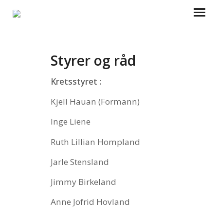
HJEM
Styrer og råd
OM OSS
Kretsstyret :
KALENDER
Kjell Hauan (Formann)
ARRANGEMENTER
Inge Liene
Ruth Lillian Hompland
LEIR
Jarle Stensland
AUDNASTRAND
Jimmy Birkeland
KVINATUN
Anne Jofrid Hovland
GJENBRUKSBUTIKKENE