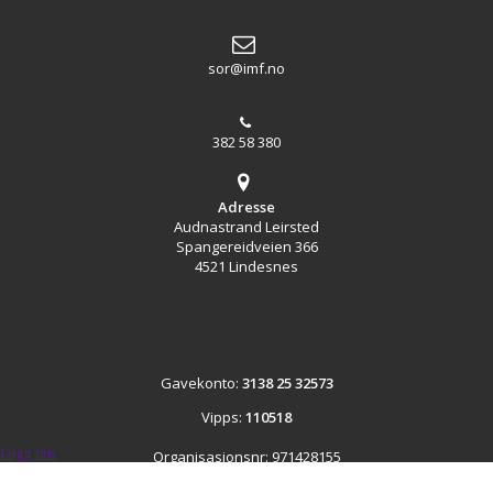
sor@imf.no
382 58 380
Adresse
Audnastrand Leirsted
Spangereidveien 366
4521 Lindesnes
Gavekonto:
3138 25 32573
Vipps:
110518
Logg inn
Organisasjonsnr: 971428155