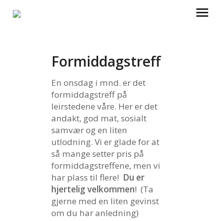
HJEM
Formiddagstreff
OM OSS
En onsdag i mnd. er det
formiddagstreff på
KALENDER
leirstedene våre. Her er det
andakt, god mat, sosialt
ARRANGEMENTER
samvær og en liten
utlodning. Vi er glade for at
LEIR
så mange setter pris på
AUDNASTRAND
formiddagstreffene, men vi
har plass til flere!
Du er
KVINATUN
hjertelig velkommen
! (Ta
gjerne med en liten gevinst
GJENBRUKSBUTIKKENE
om du har anledning)