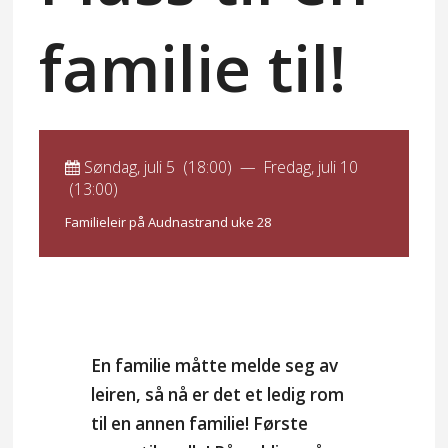
BLI GIVER
familie til!
Søndag, juli 5 (18:00)
—
Fredag, juli 10
(13:00)
Familieleir på Audnastrand uke 28
En familie måtte melde seg av
leiren, så nå er det et ledig rom
til en annen familie! Første