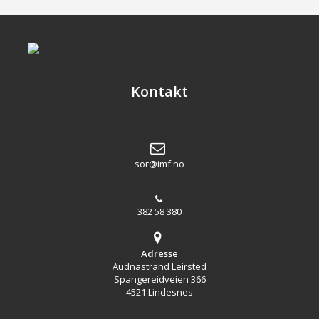
Kontakt
sor@imf.no
382 58 380
Adresse
Audnastrand Leirsted
Spangereidveien 366
4521 Lindesnes