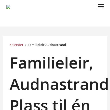
HJEM
OM OSS
Kalender
/
Familieleir Audnastrand
KALENDER
Familieleir,
ARRANGEMENTER
LEIR
Audnastrand
AUDNASTRAND
KVINATUN
Plass til én
GJENBRUKSBUTIKKENE